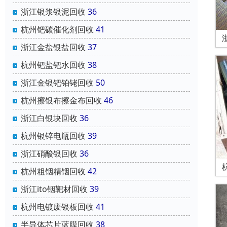
浙江银浆银泥回收
36
杭州钯碳催化剂回收
41
浙江金盐银盐回收
37
杭州钯盐钯水回收
38
浙江金银钯铂铑回收
50
杭州擦银布擦金布回收
46
浙江白银块回收
36
杭州银锌电瓶回收
39
浙江硝酸银回收
36
杭州粗铟精铟回收
42
浙江ito铟靶材回收
39
杭州电镀废银板回收
41
半导体芯片蓝膜回收
38