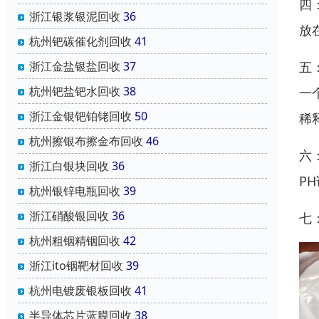
四
浙江银浆银泥回收
36
放
杭州钯碳催化剂回收
41
五
浙江金盐银盐回收
37
杭州钯盐钯水回收
38
一
浙江金银钯铂铑回收
50
稀
杭州擦银布擦金布回收
46
六
浙江白银块回收
36
P
杭州银锌电瓶回收
39
浙江硝酸银回收
36
七
杭州粗铟精铟回收
42
浙江ito铟靶材回收
39
杭州电镀废银板回收
41
半导体芯片蓝膜回收
38