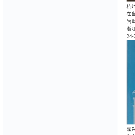
杭
在
为
浙
24-
嘉