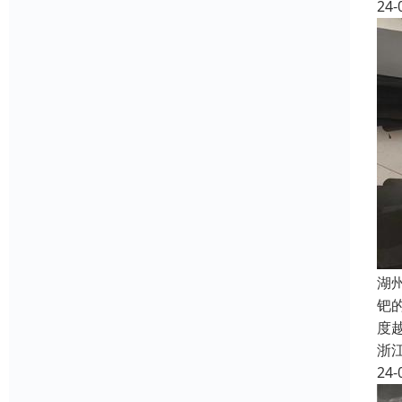
24-
湖
钯
度
浙
24-