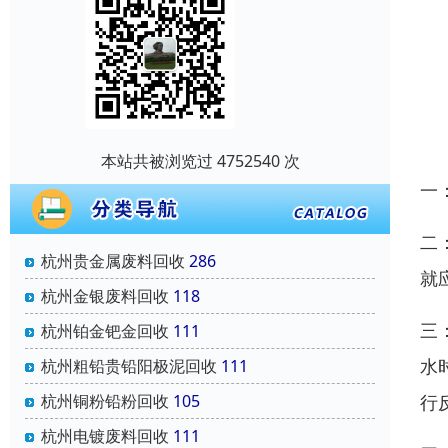
本站共被浏览过 4752540 次
一
二
杭州贵金属废料回收
286
就
杭州金银废料回收
118
三
杭州铂金钯金回收
111
水
杭州粗铅贵铅阳极泥回收
111
行
杭州铜粉铅粉回收
105
杭州电镀废料回收
111