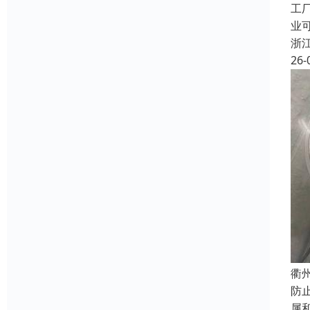
工
业
浙
26-
衢
防
属