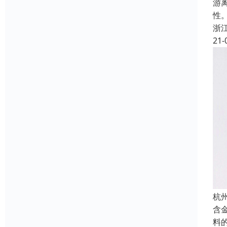
游
性
浙
21-
杭
含
料