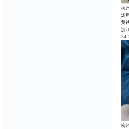
杭
难
黄
浙
24-
杭