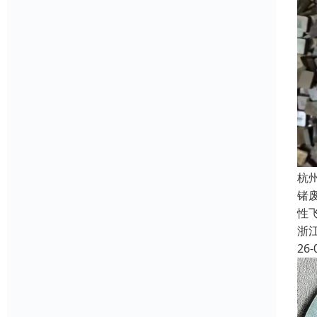
杭
锗
性飞
浙
26-