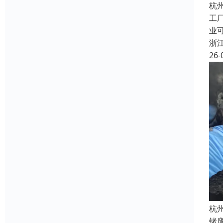
杭
工
业
浙
26-
杭
锗