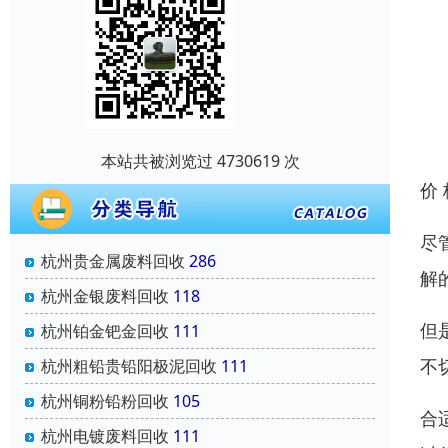
本站共被浏览过 4730619 次
价
尽
杭州贵金属废料回收
286
解
杭州金银废料回收
118
但
杭州铂金钯金回收
111
不
杭州粗铅贵铅阳极泥回收
111
杭州铜粉铅粉回收
105
合
杭州电镀废料回收
111