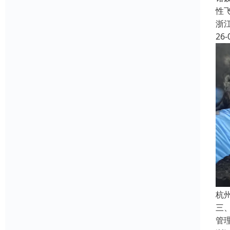
性飞
浙
26-
杭
三
管