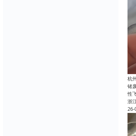
杭
锗
性飞
浙
26-