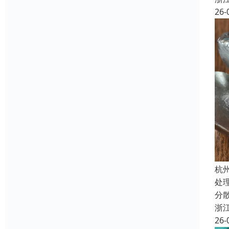
26-
杭
处
分
浙
26-