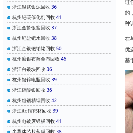
过
浙江银浆银泥回收
36
的
杭州钯碳催化剂回收
41
种
浙江金盐银盐回收
37
杭州钯盐钯水回收
38
在
浙江金银钯铂铑回收
50
优
杭州擦银布擦金布回收
46
基
浙江白银块回收
36
杭州银锌电瓶回收
39
浙江硝酸银回收
36
杭州粗铟精铟回收
42
浙江ito铟靶材回收
39
杭州电镀废银板回收
41
半导体芯片蓝膜回收
38