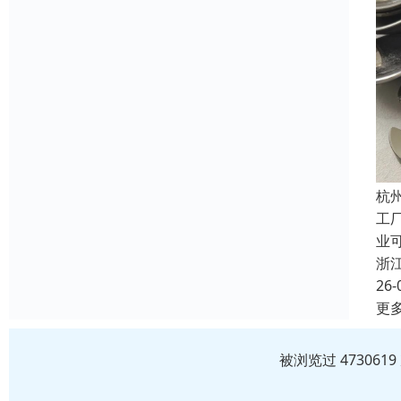
杭
工
业
浙
26-
更
被浏览过 47306