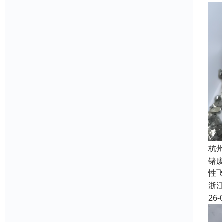
杭
锗
性飞
浙
26-