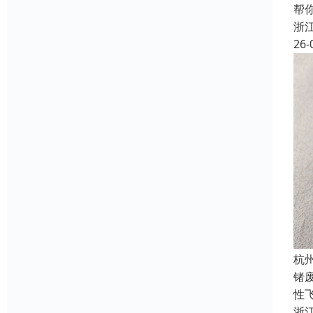
帮
浙
26-
杭
锗
性飞
浙