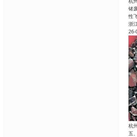
杭
锗
性飞
浙
26-
杭
五