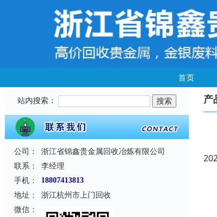
首页
产
站内搜索：
公司：
浙江省锦鑫贵金属回收冶炼有限公司
20
联系：
李经理
手机：
18807413813
地址：
浙江杭州市上门回收
微信：