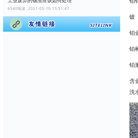
铂
工业废弃的锡渣应该如何处理
6540阅读 2021-05-10 15:51:47
镀
铂
铂
铂
含
洗