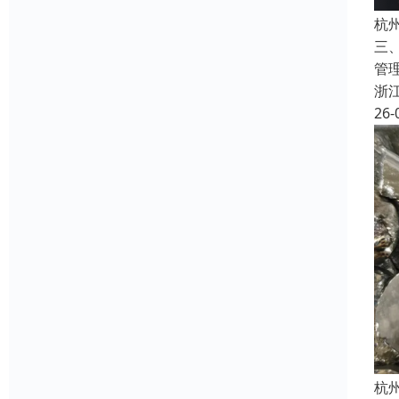
杭
三
管
浙
26-
杭