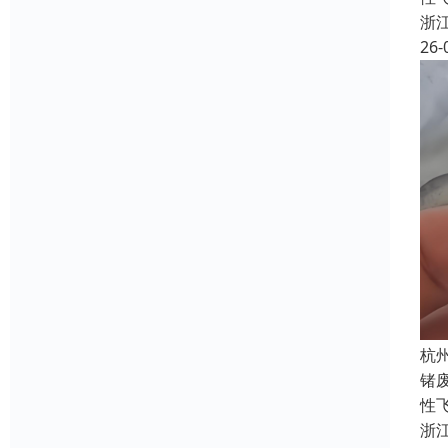
浙
26-
杭
锗
性飞
浙