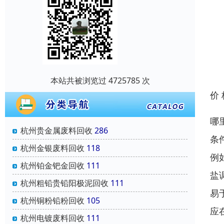
本站共被浏览过 4725785 次
价
哪
杭州贵金属废料回收
286
条
杭州金银废料回收
118
例
杭州铂金钯金回收
111
盐
杭州粗铅贵铅阳极泥回收
111
易
杭州铜粉铅粉回收
105
应
杭州电镀废料回收
111