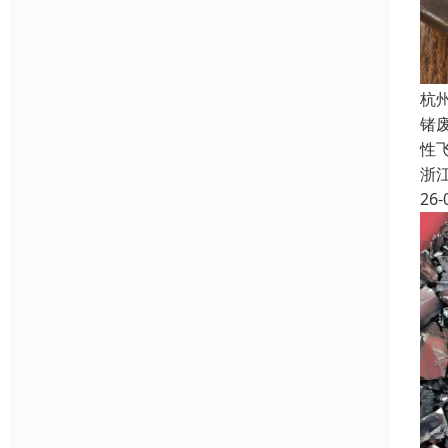
杭
锗
性飞
浙
26-