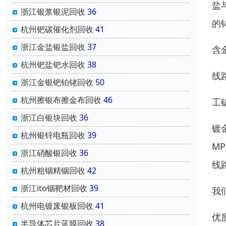
盐
浙江银浆银泥回收
36
的
杭州钯碳催化剂回收
41
浙江金盐银盐回收
37
含
杭州钯盐钯水回收
38
线
浙江金银钯铂铑回收
50
杭州擦银布擦金布回收
46
工
浙江白银块回收
36
镀
杭州银锌电瓶回收
39
M
浙江硝酸银回收
36
线
杭州粗铟精铟回收
42
浙江ito铟靶材回收
39
我
杭州电镀废银板回收
41
优
半导体芯片蓝膜回收
38