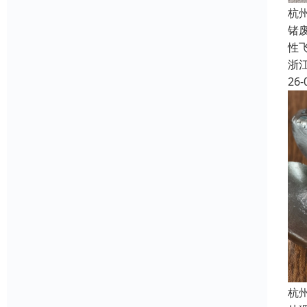
杭
锗
性飞
浙
26-
杭