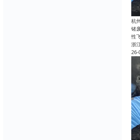
杭
锗
性飞
浙
26-