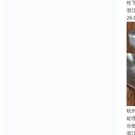
性飞
浙
26-
杭
处
分
浙