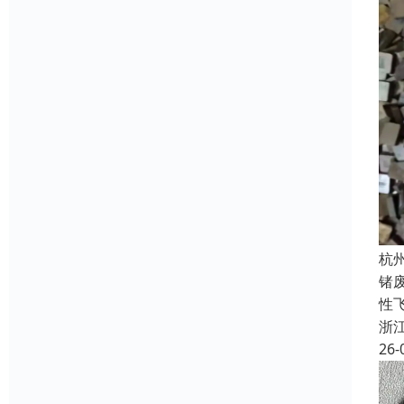
杭
锗
性飞
浙
26-