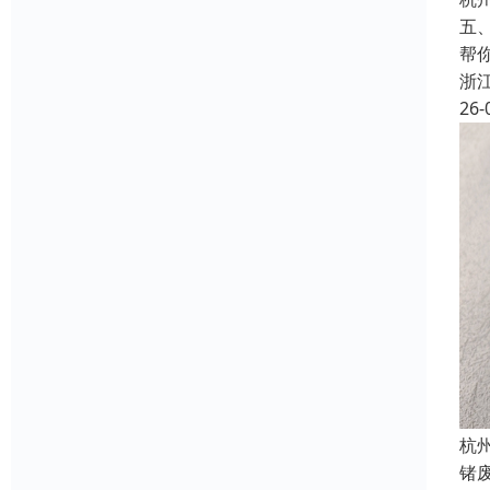
五
帮
浙
26-
杭
锗