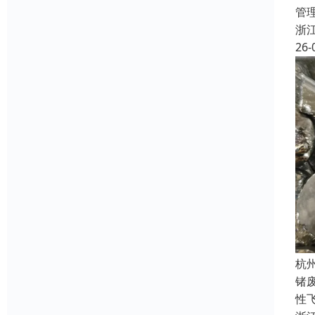
管
浙
26-
杭
锗
性飞