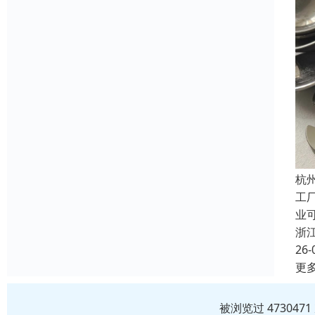
杭
工
业
浙
26-
更
被浏览过 47304