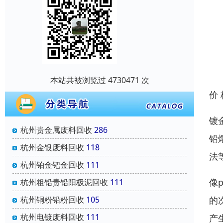
本站共被浏览过 4730471 次
价
镀
杭州贵金属废料回收
286
铅
杭州金银废料回收
118
法
杭州铂金钯金回收
111
像
杭州粗铅贵铅阳极泥回收
111
的
杭州铜粉铅粉回收
105
杭州电镀废料回收
111
产