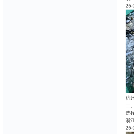
26-
杭
二
选
浙
26-