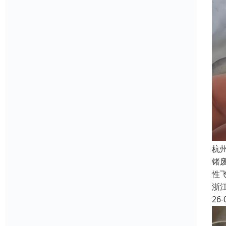
杭
锗
性飞
浙
26-