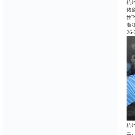
杭
锗
性飞
浙
26-
杭
三