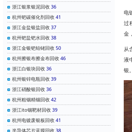
浙江银浆银泥回收
36
电
杭州钯碳催化剂回收
41
过
浙江金盐银盐回收
37
金
杭州钯盐钯水回收
38
浙江金银钯铂铑回收
50
从
杭州擦银布擦金布回收
46
液
浙江白银块回收
36
银
杭州银锌电瓶回收
39
浙江硝酸银回收
36
杭州粗铟精铟回收
42
浙江ito铟靶材回收
39
杭州电镀废银板回收
41
半导体芯片蓝膜回收
38