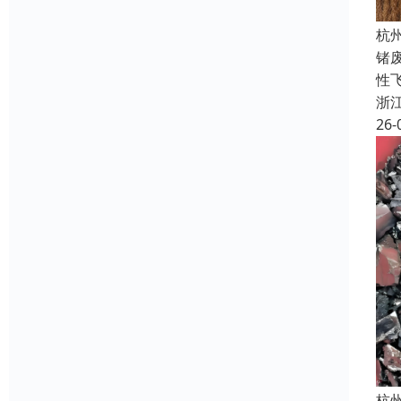
杭
锗
性飞
浙
26-
杭