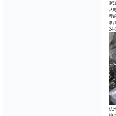
浙
从
理
浙
24-
杭
铂