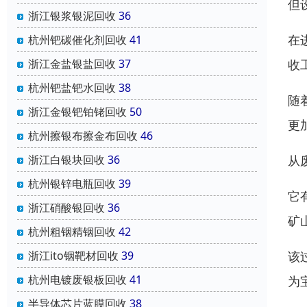
但
浙江银浆银泥回收
36
在
杭州钯碳催化剂回收
41
收
浙江金盐银盐回收
37
杭州钯盐钯水回收
38
随
浙江金银钯铂铑回收
50
更
杭州擦银布擦金布回收
46
从
浙江白银块回收
36
杭州银锌电瓶回收
39
它
浙江硝酸银回收
36
矿
杭州粗铟精铟回收
42
该
浙江ito铟靶材回收
39
杭州电镀废银板回收
41
为
半导体芯片蓝膜回收
38