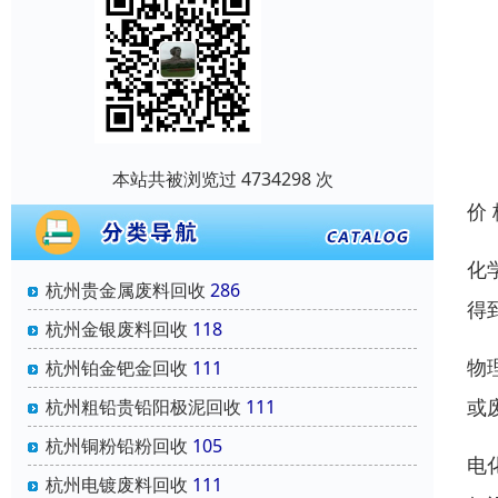
本站共被浏览过 4734298 次
价
化
杭州贵金属废料回收
286
得
杭州金银废料回收
118
物
杭州铂金钯金回收
111
或
杭州粗铅贵铅阳极泥回收
111
杭州铜粉铅粉回收
105
电
杭州电镀废料回收
111