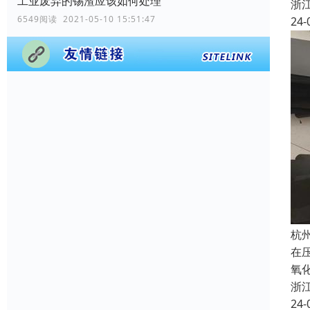
工业废弃的锡渣应该如何处理
浙
6549阅读 2021-05-10 15:51:47
24-
杭
在
氧
浙
24-